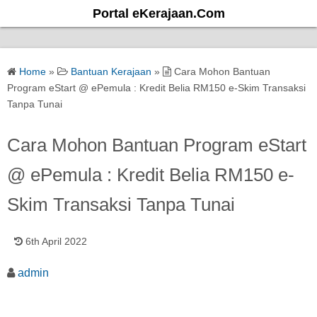
S
Portal eKerajaan.Com
k
i
p
Home
»
Bantuan Kerajaan
»
Cara Mohon Bantuan
t
Program eStart @ ePemula : Kredit Belia RM150 e-Skim Transaksi
o
Tanpa Tunai
c
o
Cara Mohon Bantuan Program eStart
n
@ ePemula : Kredit Belia RM150 e-
t
e
Skim Transaksi Tanpa Tunai
n
t
6th April 2022
admin