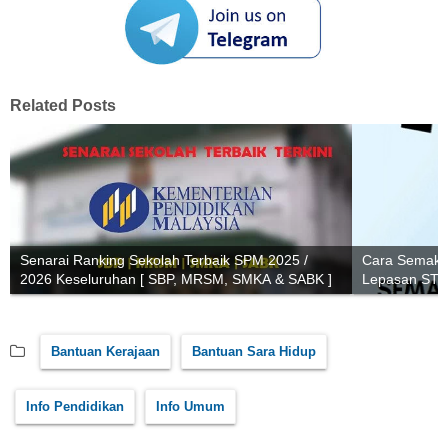
Related Posts
Senarai Ranking Sekolah Terbaik SPM 2025 /
Cara Semaka
2026 Keseluruhan [ SBP, MRSM, SMKA & SABK ]
Lepasan ST
Bantuan Kerajaan
Bantuan Sara Hidup
Info Pendidikan
Info Umum