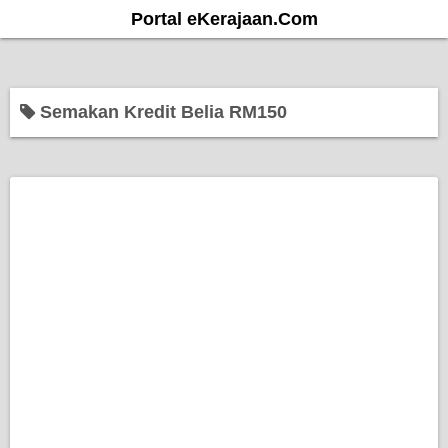
S
Portal eKerajaan.Com
k
i
p
Semakan Kredit Belia RM150
t
o
c
o
n
t
e
n
t