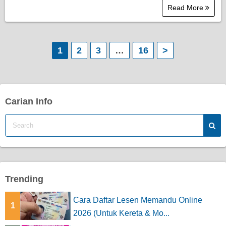
Read More
P
1
2
3
…
16
>
o
s
Carian Info
t
s
p
a
Trending
g
Cara Daftar Lesen Memandu Online
1
i
2026 (Untuk Kereta & Mo...