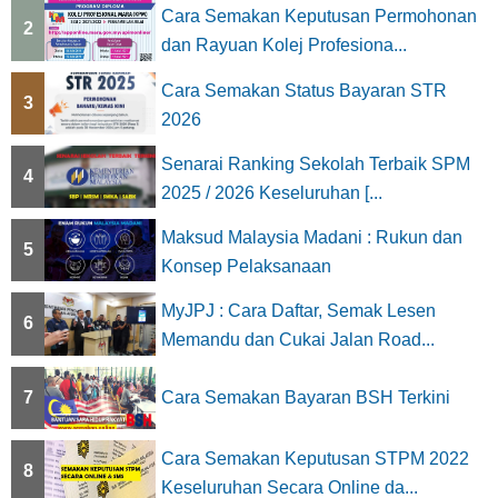
n
Cara Semakan Keputusan Permohonan
2
a
dan Rayuan Kolej Profesiona...
t
Cara Semakan Status Bayaran STR
3
2026
i
Senarai Ranking Sekolah Terbaik SPM
o
4
2025 / 2026 Keseluruhan [...
n
Maksud Malaysia Madani : Rukun dan
5
Konsep Pelaksanaan
MyJPJ : Cara Daftar, Semak Lesen
6
Memandu dan Cukai Jalan Road...
7
Cara Semakan Bayaran BSH Terkini
Cara Semakan Keputusan STPM 2022
8
Keseluruhan Secara Online da...