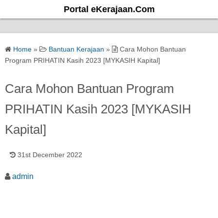
S
Portal eKerajaan.Com
k
i
p
Home
»
Bantuan Kerajaan
»
Cara Mohon Bantuan
t
Program PRIHATIN Kasih 2023 [MYKASIH Kapital]
o
c
Cara Mohon Bantuan Program
o
PRIHATIN Kasih 2023 [MYKASIH
n
t
Kapital]
e
n
31st December 2022
t
admin