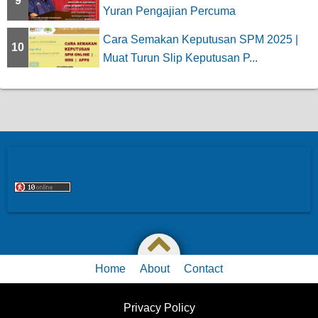
9
Yuran Pengajian Percuma
Cara Semakan Keputusan SPM 2025 |
10
Muat Turun Slip Keputusan P...
Home
About
Contact
Privacy Policy