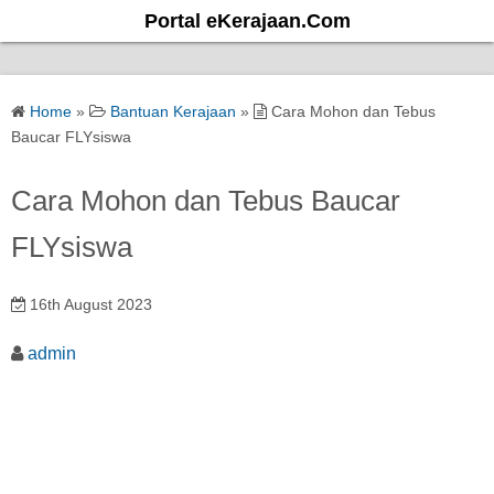
S
Portal eKerajaan.Com
k
i
p
Home
»
Bantuan Kerajaan
»
Cara Mohon dan Tebus
t
Baucar FLYsiswa
o
c
Cara Mohon dan Tebus Baucar
o
FLYsiswa
n
t
e
16th August 2023
n
admin
t