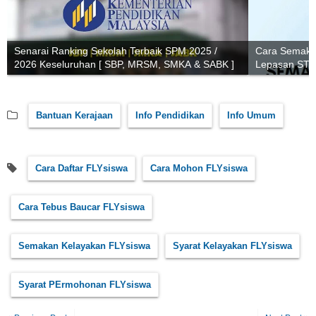
Senarai Ranking Sekolah Terbaik SPM 2025 /
Cara Semaka
2026 Keseluruhan [ SBP, MRSM, SMKA & SABK ]
Lepasan ST
Bantuan Kerajaan
Info Pendidikan
Info Umum
Cara Daftar FLYsiswa
Cara Mohon FLYsiswa
Cara Tebus Baucar FLYsiswa
Semakan Kelayakan FLYsiswa
Syarat Kelayakan FLYsiswa
Syarat PErmohonan FLYsiswa