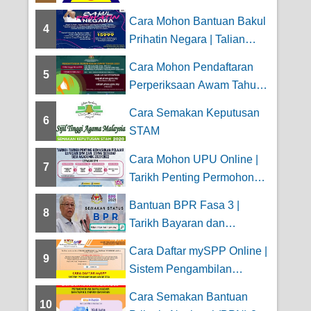
Persaraan JPA
Cara Mohon Bantuan Bakul
4
Prihatin Negara | Talian
Kasih 15999...
Cara Mohon Pendaftaran
5
Perperiksaan Awam Tahun |
SPM, SPMU,U...
Cara Semakan Keputusan
6
STAM
Cara Mohon UPU Online |
7
Tarikh Penting Permohonan
Kemasukan P...
Bantuan BPR Fasa 3 |
8
Tarikh Bayaran dan
Semakan Status Kelulu...
Cara Daftar mySPP Online |
9
Sistem Pengambilan
Anggota Perkhid...
Cara Semakan Bantuan
10