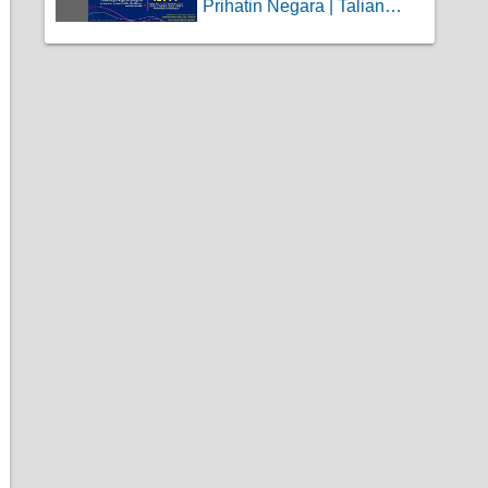
Prihatin Negara | Talian
Kasih 15999...