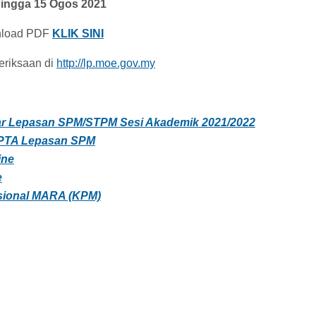
hingga 15 Ogos 2021
wnload PDF
KLIK SINI
eriksaan di
http://lp.moe.gov.my
ar Lepasan SPM/STPM Sesi Akademik 2021/2022
IPTA Lepasan SPM
ine
e
sional MARA (KPM)