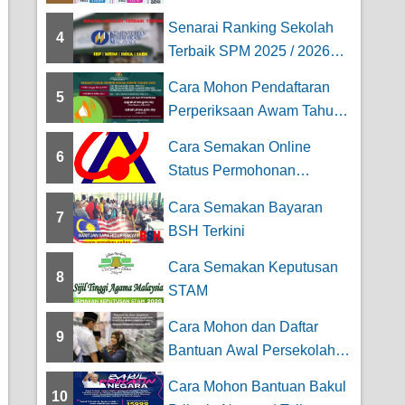
Kolej Profesiona...
Senarai Ranking Sekolah
4
Terbaik SPM 2025 / 2026
Keseluruhan [...
Cara Mohon Pendaftaran
5
Perperiksaan Awam Tahun |
SPM, SPMU,U...
Cara Semakan Online
6
Status Permohonan
Persaraan JPA
Cara Semakan Bayaran
7
BSH Terkini
Cara Semakan Keputusan
8
STAM
Cara Mohon dan Daftar
9
Bantuan Awal Persekolahan
2026 – ...
Cara Mohon Bantuan Bakul
10