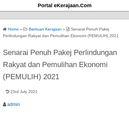
S
Portal eKerajaan.Com
k
i
p
Home
»
Bantuan Kerajaan
»
Senarai Penuh Pakej
t
Perlindungan Rakyat dan Pemulihan Ekonomi (PEMULIH) 2021
o
c
Senarai Penuh Pakej Perlindungan
o
Rakyat dan Pemulihan Ekonomi
n
t
(PEMULIH) 2021
e
n
23rd July 2021
t
admin