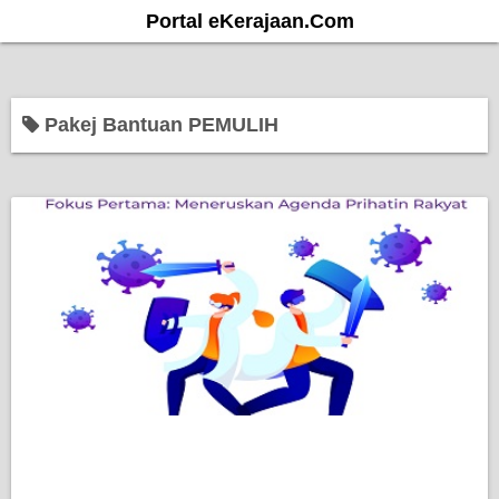
S
Portal eKerajaan.Com
k
i
p
Pakej Bantuan PEMULIH
t
o
c
o
n
t
e
n
t