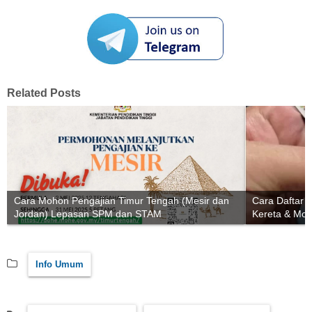
Related Posts
Cara Mohon Pengajian Timur Tengah (Mesir dan
Cara Daftar 
Jordan) Lepasan SPM dan STAM
Kereta & Mot
Info Umum