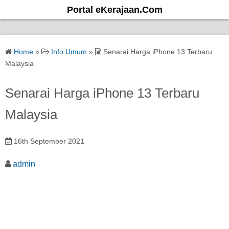
S
Portal eKerajaan.Com
k
i
p
Home
»
Info Umum
»
Senarai Harga iPhone 13 Terbaru
t
Malaysia
o
c
Senarai Harga iPhone 13 Terbaru
o
Malaysia
n
t
e
16th September 2021
n
admin
t