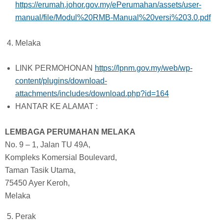
https://erumah.johor.gov.my/ePerumahan/assets/user-
manual/file/Modul%20RMB-Manual%20versi%203.0.pdf
Melaka
LINK PERMOHONAN
https://lpnm.gov.my/web/wp-
content/plugins/download-
attachments/includes/download.php?id=164
HANTAR KE ALAMAT :
LEMBAGA PERUMAHAN MELAKA
No. 9 – 1, Jalan TU 49A,
Kompleks Komersial Boulevard,
Taman Tasik Utama,
75450 Ayer Keroh,
Melaka
Perak