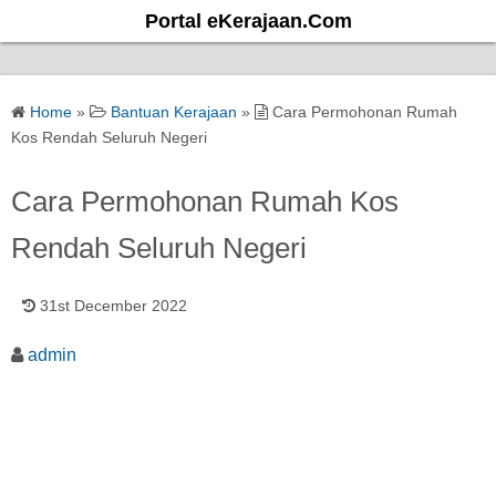
S
Portal eKerajaan.Com
k
i
p
Home
»
Bantuan Kerajaan
»
Cara Permohonan Rumah
t
Kos Rendah Seluruh Negeri
o
c
Cara Permohonan Rumah Kos
o
Rendah Seluruh Negeri
n
t
e
31st December 2022
n
admin
t