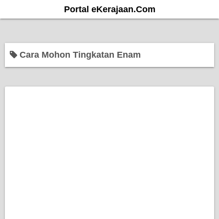
S
Portal eKerajaan.Com
k
i
p
Cara Mohon Tingkatan Enam
t
o
c
o
n
t
e
n
t