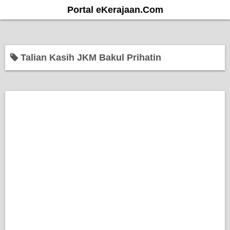
S
Portal eKerajaan.Com
k
i
p
Talian Kasih JKM Bakul Prihatin
t
o
c
o
n
t
e
n
t