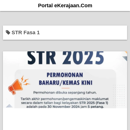
S
Portal eKerajaan.Com
k
i
p
STR Fasa 1
t
o
c
o
n
t
e
n
t