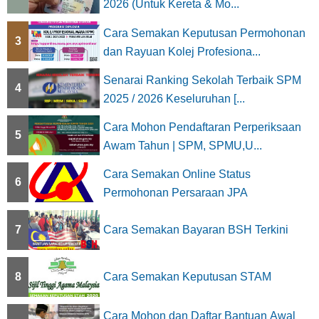
2026 (Untuk Kereta & Mo...
Cara Semakan Keputusan Permohonan
3
dan Rayuan Kolej Profesiona...
Senarai Ranking Sekolah Terbaik SPM
4
2025 / 2026 Keseluruhan [...
Cara Mohon Pendaftaran Perperiksaan
5
Awam Tahun | SPM, SPMU,U...
Cara Semakan Online Status
6
Permohonan Persaraan JPA
7
Cara Semakan Bayaran BSH Terkini
8
Cara Semakan Keputusan STAM
Cara Mohon dan Daftar Bantuan Awal