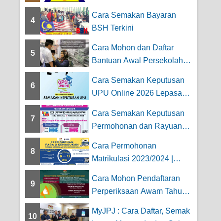
Persaraan JPA
Cara Semakan Bayaran
4
BSH Terkini
Cara Mohon dan Daftar
5
Bantuan Awal Persekolahan
2026 – ...
Cara Semakan Keputusan
6
UPU Online 2026 Lepasan
STPM
Cara Semakan Keputusan
7
Permohonan dan Rayuan
Kolej Profesiona...
Cara Permohonan
8
Matrikulasi 2023/2024 |
Kemaskini FASA 1 dan...
Cara Mohon Pendaftaran
9
Perperiksaan Awam Tahun |
SPM, SPMU,U...
MyJPJ : Cara Daftar, Semak
10