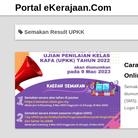
S
Portal eKerajaan.Com
k
i
p
Semakan Result UPKK
t
o
c
o
Car
n
Onl
t
e
Semaka
n
diumum
t
(SMS).
Login 