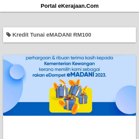
S
Portal eKerajaan.Com
k
i
p
Kredit Tunai eMADANI RM100
t
o
c
o
n
t
e
n
t