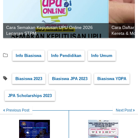
Cara Semakan Keputusan UPU Online 2026
Cara Daftar 
Lepasan STPM
Kereta & Mot
Info Biasiswa
Info Pendidikan
Info Umum
Biasiswa 2023
Biasiswa JPA 2023
Biasiswa YDPA
JPA Scholarships 2023
Previous Post
Next Post