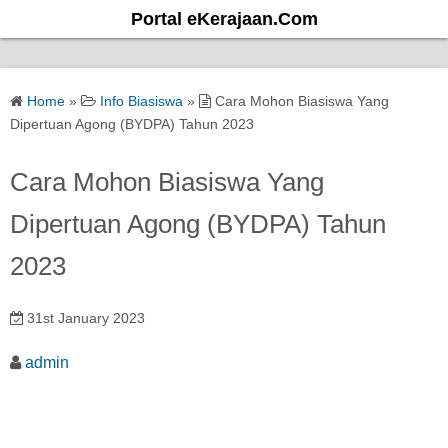
S
Portal eKerajaan.Com
k
i
p
Home
»
Info Biasiswa
»
Cara Mohon Biasiswa Yang
t
Dipertuan Agong (BYDPA) Tahun 2023
o
c
Cara Mohon Biasiswa Yang
o
Dipertuan Agong (BYDPA) Tahun
n
t
2023
e
n
31st January 2023
t
admin