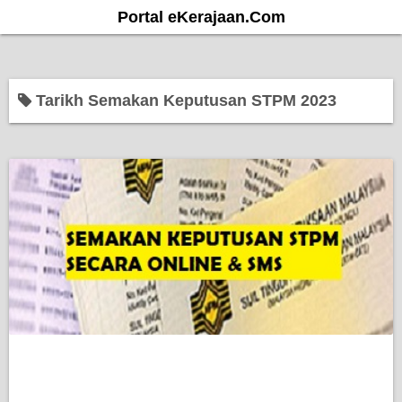
S
Portal eKerajaan.Com
k
i
p
Tarikh Semakan Keputusan STPM 2023
t
o
c
o
n
t
e
n
t