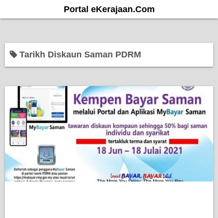
S
Portal eKerajaan.Com
k
i
p
Tarikh Diskaun Saman PDRM
t
o
c
o
n
t
e
n
t