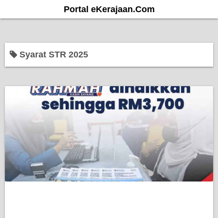
S
Portal eKerajaan.Com
k
i
p
Syarat STR 2025
t
o
c
o
n
t
e
n
t