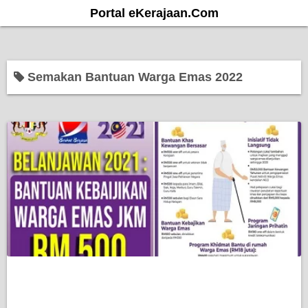
S
Portal eKerajaan.Com
k
i
p
Semakan Bantuan Warga Emas 2022
t
o
c
o
n
t
e
n
t