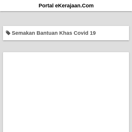
S
Portal eKerajaan.Com
k
i
p
Semakan Bantuan Khas Covid 19
t
o
c
o
n
t
e
n
t