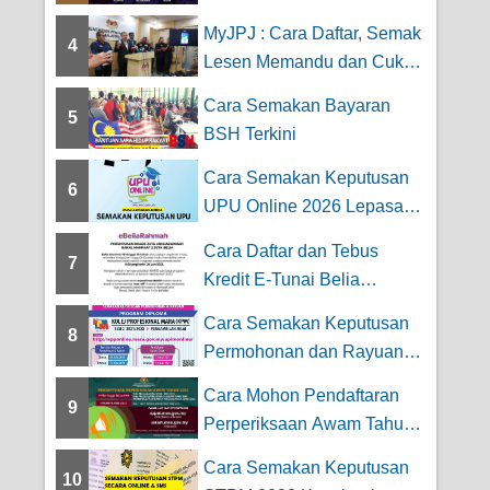
Pelaksanaan
MyJPJ : Cara Daftar, Semak
4
Lesen Memandu dan Cukai
Jalan Road...
Cara Semakan Bayaran
5
BSH Terkini
Cara Semakan Keputusan
6
UPU Online 2026 Lepasan
STPM
Cara Daftar dan Tebus
7
Kredit E-Tunai Belia
Rahmah RM200 Tahun...
Cara Semakan Keputusan
8
Permohonan dan Rayuan
Kolej Profesiona...
Cara Mohon Pendaftaran
9
Perperiksaan Awam Tahun |
SPM, SPMU,U...
Cara Semakan Keputusan
10