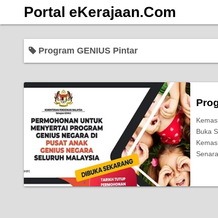
S
Portal eKerajaan.Com
k
i
p
Program GENIUS Pintar
t
o
c
o
Prog
n
t
Kemask
Buka S
e
Kemasu
n
Senara
t