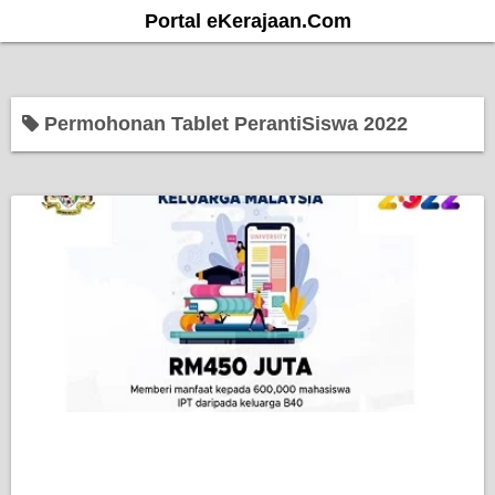
S
Portal eKerajaan.Com
k
i
p
Permohonan Tablet PerantiSiswa 2022
t
o
c
o
n
t
e
n
t