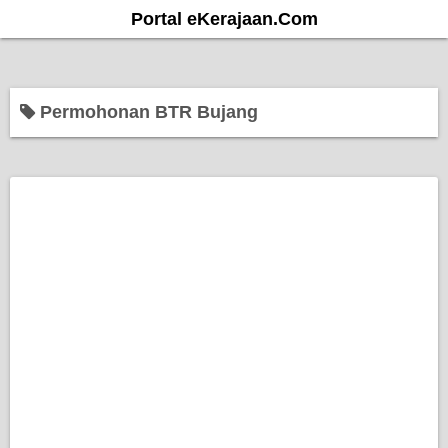
S
Portal eKerajaan.Com
k
i
p
Permohonan BTR Bujang
t
o
c
o
n
t
e
n
t