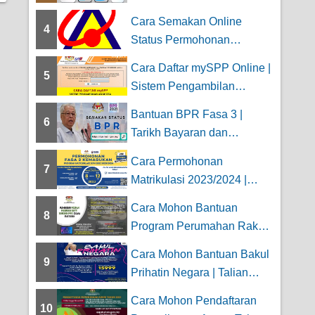
Cara Semakan Online
4
Status Permohonan
Persaraan JPA
Cara Daftar mySPP Online |
5
Sistem Pengambilan
Anggota Perkhid...
Bantuan BPR Fasa 3 |
6
Tarikh Bayaran dan
Semakan Status Kelulu...
Cara Permohonan
7
Matrikulasi 2023/2024 |
Kemaskini FASA 1 dan...
Cara Mohon Bantuan
8
Program Perumahan Rakyat
Termiskin (PPRT) ...
Cara Mohon Bantuan Bakul
9
Prihatin Negara | Talian
Kasih 15999...
Cara Mohon Pendaftaran
10