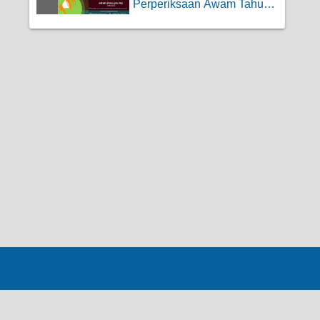
Perperiksaan Awam Tahun |
SPM, SPMU,U...