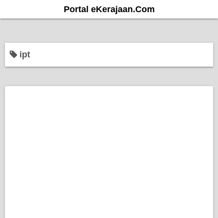
S
Portal eKerajaan.Com
k
i
p
ipt
t
o
c
o
n
t
e
n
t