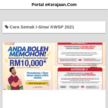
S
Portal eKerajaan.Com
k
i
p
Cara Semak i-Sinar KWSP 2021
t
o
c
o
n
t
e
n
t