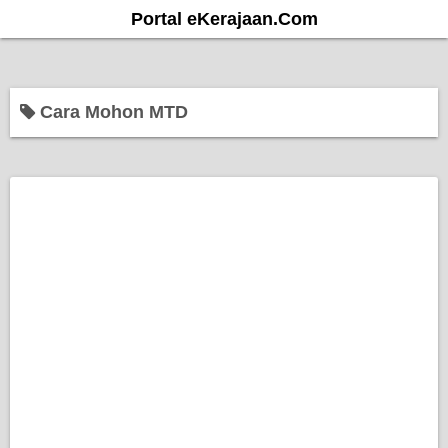
S
Portal eKerajaan.Com
k
i
p
Cara Mohon MTD
t
o
c
o
n
t
e
n
t