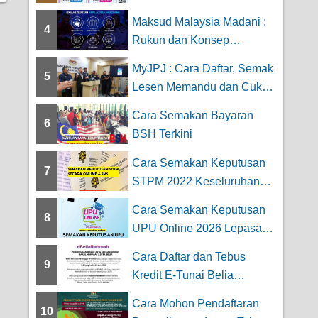
Kolej Profesiona...
Maksud Malaysia Madani :
4
Rukun dan Konsep
Pelaksanaan
MyJPJ : Cara Daftar, Semak
5
Lesen Memandu dan Cukai
Jalan Road...
Cara Semakan Bayaran
6
BSH Terkini
Cara Semakan Keputusan
7
STPM 2022 Keseluruhan
Secara Online da...
Cara Semakan Keputusan
8
UPU Online 2026 Lepasan
STPM
Cara Daftar dan Tebus
9
Kredit E-Tunai Belia
Rahmah RM200 Tahun...
Cara Mohon Pendaftaran
10