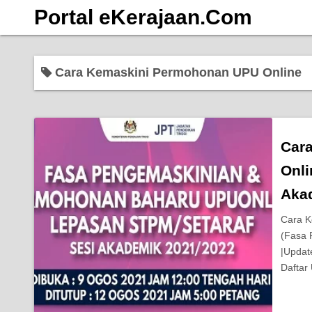
S
Portal eKerajaan.Com
k
i
p
Cara Kemaskini Permohonan UPU Online
t
o
c
o
Car
n
Onl
t
e
Aka
n
Cara K
t
(Fasa 
|Updat
Daftar