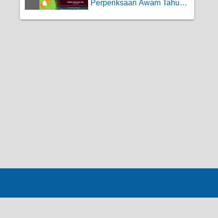
Perperiksaan Awam Tahun |
SPM, SPMU,U...