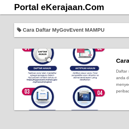
S
Portal eKerajaan.Com
k
i
p
Cara Daftar MyGovEvent MAMPU
t
o
c
o
Car
n
t
Daftar
anda d
e
menyed
n
periba
t