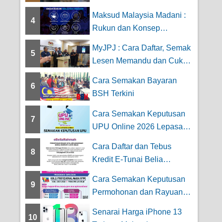
Keseluruhan [...
Maksud Malaysia Madani :
4
Rukun dan Konsep
Pelaksanaan
MyJPJ : Cara Daftar, Semak
5
Lesen Memandu dan Cukai
Jalan Road...
Cara Semakan Bayaran
6
BSH Terkini
Cara Semakan Keputusan
7
UPU Online 2026 Lepasan
STPM
Cara Daftar dan Tebus
8
Kredit E-Tunai Belia
Rahmah RM200 Tahun...
Cara Semakan Keputusan
9
Permohonan dan Rayuan
Kolej Profesiona...
Senarai Harga iPhone 13
10