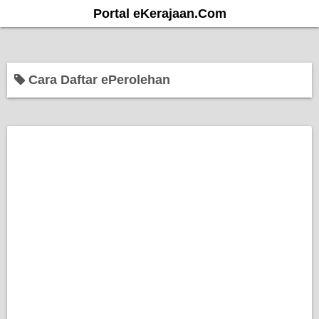
S
Portal eKerajaan.Com
k
i
p
Cara Daftar ePerolehan
t
o
c
o
n
t
e
n
t