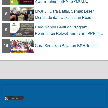
Awam Tahun | SPM, SPMU,U...
MyJPJ : Cara Daftar, Semak Lesen
8
Memandu dan Cukai Jalan Road...
Cara Mohon Bantuan Program
9
Perumahan Rakyat Termiskin (PPRT) ...
10
Cara Semakan Bayaran BSH Terkini