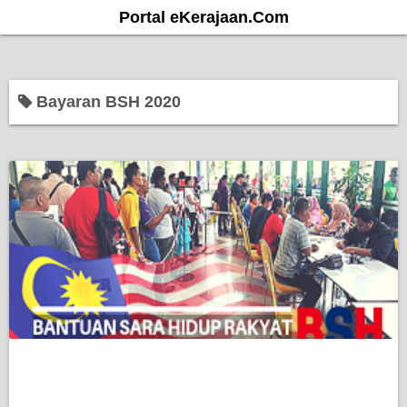
S
Portal eKerajaan.Com
k
i
p
Bayaran BSH 2020
t
o
c
o
n
t
e
n
t