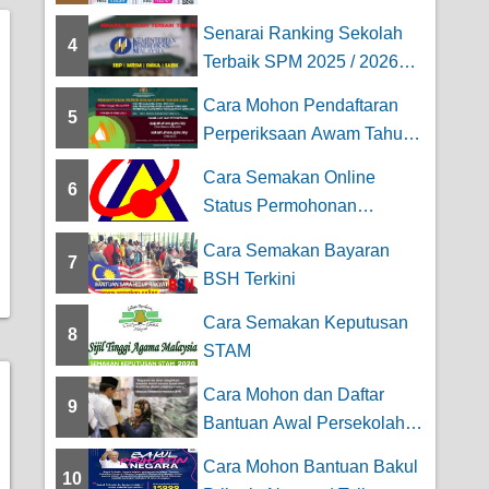
Kolej Profesiona...
Senarai Ranking Sekolah
4
Terbaik SPM 2025 / 2026
Keseluruhan [...
Cara Mohon Pendaftaran
5
Perperiksaan Awam Tahun |
SPM, SPMU,U...
Cara Semakan Online
6
Status Permohonan
Persaraan JPA
Cara Semakan Bayaran
7
BSH Terkini
Cara Semakan Keputusan
8
STAM
Cara Mohon dan Daftar
9
Bantuan Awal Persekolahan
2026 – ...
Cara Mohon Bantuan Bakul
10