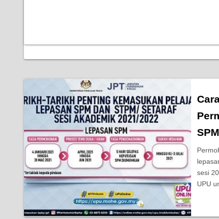
Cara
Per
SPM
Permoh
lepasa
sesi 2
UPU u