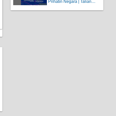
Prihatin Negara | Talian
Kasih 15999...