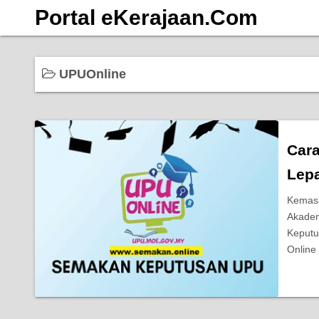
S
Portal eKerajaan.Com
k
i
p
UPUOnline
t
o
c
o
Car
n
Lep
t
e
Kemask
n
Akadem
t
Keputu
Online