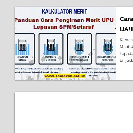
Car
UA/
Kemask
Merit 
kepada
tunjuk