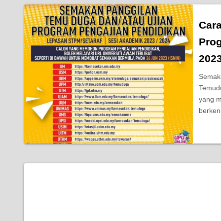
Car
Pro
202
Semaka
Temudu
yang m
berke