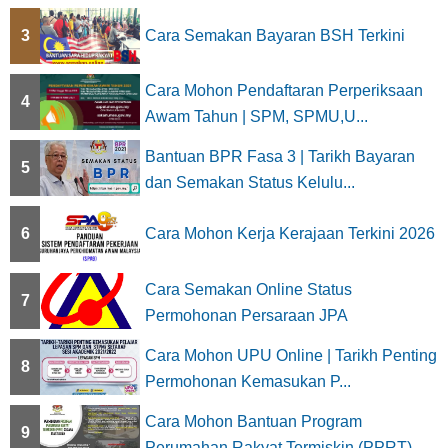
t
3
Cara Semakan Bayaran BSH Terkini
i
Cara Mohon Pendaftaran Perperiksaan
o
4
Awam Tahun | SPM, SPMU,U...
n
Bantuan BPR Fasa 3 | Tarikh Bayaran
5
dan Semakan Status Kelulu...
6
Cara Mohon Kerja Kerajaan Terkini 2026
Cara Semakan Online Status
7
Permohonan Persaraan JPA
Cara Mohon UPU Online | Tarikh Penting
8
Permohonan Kemasukan P...
Cara Mohon Bantuan Program
9
Perumahan Rakyat Termiskin (PPRT) ...