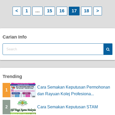
P
<
1
…
15
16
17
18
>
o
s
Carian Info
t
s
p
a
Trending
g
Cara Semakan Keputusan Permohonan
1
i
dan Rayuan Kolej Profesiona...
n
2
Cara Semakan Keputusan STAM
a