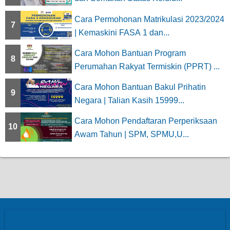
Cara Permohonan Matrikulasi 2023/2024
7
| Kemaskini FASA 1 dan...
Cara Mohon Bantuan Program
8
Perumahan Rakyat Termiskin (PPRT) ...
Cara Mohon Bantuan Bakul Prihatin
9
Negara | Talian Kasih 15999...
Cara Mohon Pendaftaran Perperiksaan
10
Awam Tahun | SPM, SPMU,U...