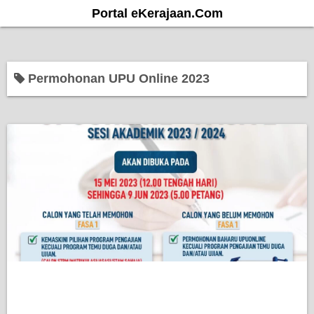
S
Portal eKerajaan.Com
k
i
p
Permohonan UPU Online 2023
t
o
c
o
n
t
e
n
t