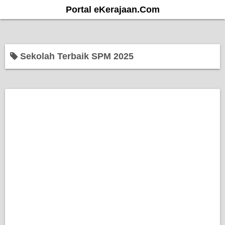
S
Portal eKerajaan.Com
k
i
p
Sekolah Terbaik SPM 2025
t
o
c
o
n
t
e
n
t